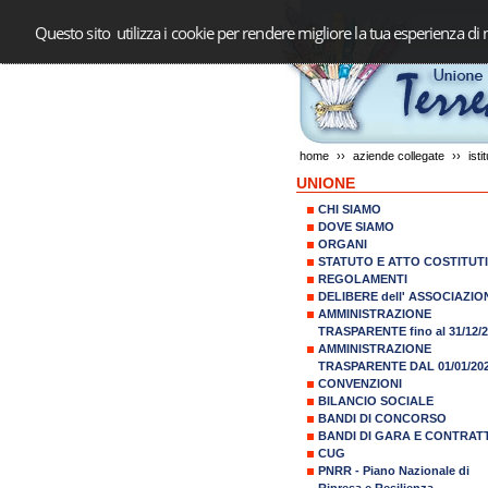
Questo sito utilizza i cookie per rendere migliore la tua esperienza di 
home
››
aziende collegate
››
isti
UNIONE
CHI SIAMO
DOVE SIAMO
ORGANI
STATUTO E ATTO COSTITUT
REGOLAMENTI
DELIBERE dell' ASSOCIAZIO
AMMINISTRAZIONE
TRASPARENTE fino al 31/12/
AMMINISTRAZIONE
TRASPARENTE DAL 01/01/20
CONVENZIONI
BILANCIO SOCIALE
BANDI DI CONCORSO
BANDI DI GARA E CONTRATT
CUG
PNRR - Piano Nazionale di
Ripresa e Resilienza