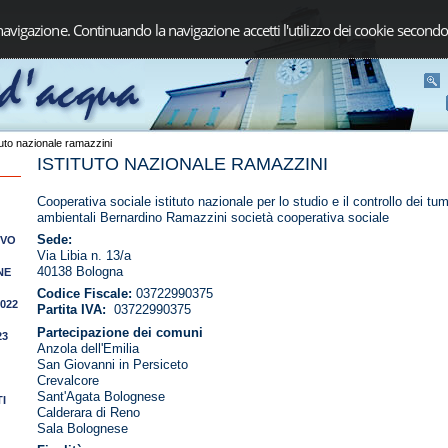
navigazione. Continuando la navigazione accetti l'utilizzo dei cookie secondo
tuto nazionale ramazzini
ISTITUTO NAZIONALE RAMAZZINI
Cooperativa sociale istituto nazionale per lo studio e il controllo dei tum
ambientali Bernardino Ramazzini società cooperativa sociale
Sede:
IVO
Via Libia n. 13/a
40138 Bologna
NE
Codice Fiscale:
03722990375
2022
Partita IVA:
03722990375
Partecipazione dei comuni
23
Anzola dell'Emilia
San Giovanni in Persiceto
Crevalcore
Sant'Agata Bolognese
I
Calderara di Reno
Sala Bolognese