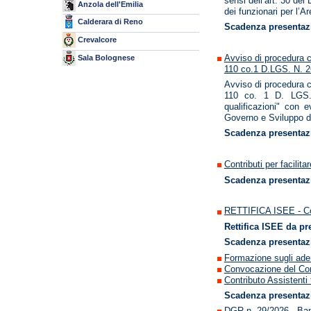
sensi dell’art. 30 del
Anzola dell'Emilia
dei funzionari per l’
Calderara di Reno
Scadenza presentazi
Crevalcore
Avviso di procedura c
Sala Bolognese
110 co.1 D.LGS. N.
Avviso di procedura c
110 co. 1 D. LGS. 
qualificazioni" con 
Governo e Sviluppo de
Scadenza presentaz
Contributi per facilita
Scadenza presentaz
RETTIFICA ISEE - Cont
Rettifica ISEE da pr
Scadenza presentaz
Formazione sugli ade
Convocazione del Con
Contributo Assistenti 
Scadenza presentaz
DGR n. 29/2026 - Band