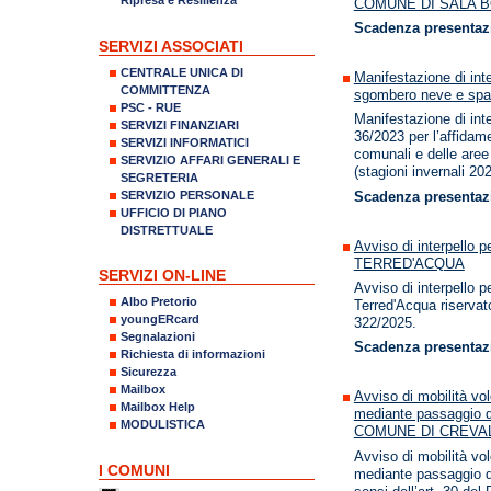
COMUNE DI SALA 
Scadenza presentazi
SERVIZI ASSOCIATI
CENTRALE UNICA DI
Manifestazione di inte
COMMITTENZA
sgombero neve e sp
PSC - RUE
Manifestazione di inte
SERVIZI FINANZIARI
36/2023 per l’affidam
SERVIZI INFORMATICI
comunali e delle aree
SERVIZIO AFFARI GENERALI E
(stagioni invernali 2
SEGRETERIA
SERVIZIO PERSONALE
Scadenza presentazi
UFFICIO DI PIANO
DISTRETTUALE
Avviso di interpello p
TERRED'ACQUA
SERVIZI ON-LINE
Avviso di interpello p
Albo Pretorio
Terred'Acqua riservato
youngERcard
322/2025.
Segnalazioni
Scadenza presentaz
Richiesta di informazioni
Sicurezza
Mailbox
Avviso di mobilità vo
Mailbox Help
mediante passaggio di
MODULISTICA
COMUNE DI CREVA
Avviso di mobilità vo
I COMUNI
mediante passaggio di