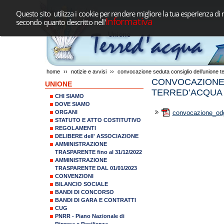
Questo sito utilizza i cookie per rendere migliore la tua esperienza di 
Informativa
secondo quanto descritto nell'
home
››
notizie e avvisi
››
convocazione seduta consiglio dell’unione t
CONVOCAZIONE 
UNIONE
TERRED’ACQUA p
CHI SIAMO
DOVE SIAMO
ORGANI
convocazione_od
STATUTO E ATTO COSTITUTIVO
REGOLAMENTI
DELIBERE dell' ASSOCIAZIONE
AMMINISTRAZIONE
TRASPARENTE fino al 31/12/2022
AMMINISTRAZIONE
TRASPARENTE DAL 01/01/2023
CONVENZIONI
BILANCIO SOCIALE
BANDI DI CONCORSO
BANDI DI GARA E CONTRATTI
CUG
PNRR - Piano Nazionale di
Ripresa e Resilienza