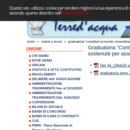
Questo sito utilizza i cookie per rendere migliore la tua esperienza di 
Informativa
secondo quanto descritto nell'
home
››
notizie e avvisi
››
graduatoria "contributi economici straordinar
Graduatoria "Contr
UNIONE
sostenute per assi
CHI SIAMO
DOVE SIAMO
ORGANI
Det 44_14feb24 a
STATUTO E ATTO COSTITUTIVO
graduatoria anno
REGOLAMENTI
DELIBERE dell' ASSOCIAZIONE
AMMINISTRAZIONE
TRASPARENTE fino al 31/12/2022
AMMINISTRAZIONE
TRASPARENTE DAL 01/01/2023
CONVENZIONI
BILANCIO SOCIALE
BANDI DI CONCORSO
BANDI DI GARA E CONTRATTI
CUG
PNRR - Piano Nazionale di
Ripresa e Resilienza