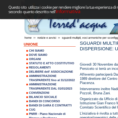
Questo sito utilizza i cookie per rendere migliore la tua esperienza di 
Informativa
secondo quanto descritto nell'
home
››
notizie e avvisi
››
sguardi multipli, voci armoniche per sconfigg
SGUARDI MULTI
UNIONE
DISPERSIONE: U
CHI SIAMO
DOVE SIAMO
ORGANI
STATUTO E ATTO COSTITUTIVO
Giovedì 30 Novembre dall
REGOLAMENTI
Persiceto si terrà un in
DELIBERE dell' ASSOCIAZIONE
All'evento parteciperà D
AMMINISTRAZIONE
1989 direttore del Centro
TRASPARENTE fino al 31/12/2022
Piacenza.
AMMINISTRAZIONE
Interverranno inoltre Na
TRASPARENTE DAL 01/01/2023
Pozzoli, Bruna Zani.
CONVENZIONI
BILANCIO SOCIALE
Organizzato da Ufficio di
BANDI DI CONCORSO
Istituzione Gian Franco M
BANDI DI GARA E CONTRATTI
Comitato Scientifico del 
CUG
L'iniziativa è rivolta a tu
PNRR - Piano Nazionale di
operatori/operatrici delle
Ripresa e Resilienza