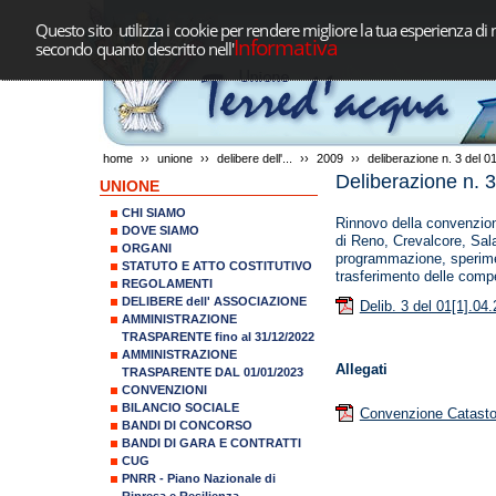
Questo sito utilizza i cookie per rendere migliore la tua esperienza di 
Informativa
secondo quanto descritto nell'
home
››
unione
››
delibere dell'...
››
2009
››
deliberazione n. 3 del 
Deliberazione n. 
UNIONE
CHI SIAMO
Rinnovo della convenzione
DOVE SIAMO
di Reno, Crevalcore, Sal
ORGANI
programmazione, sperimen
STATUTO E ATTO COSTITUTIVO
trasferimento delle comp
REGOLAMENTI
DELIBERE dell' ASSOCIAZIONE
Delib. 3 del 01[1].04
AMMINISTRAZIONE
TRASPARENTE fino al 31/12/2022
AMMINISTRAZIONE
Allegati
TRASPARENTE DAL 01/01/2023
CONVENZIONI
BILANCIO SOCIALE
Convenzione Catasto
BANDI DI CONCORSO
BANDI DI GARA E CONTRATTI
CUG
PNRR - Piano Nazionale di
Ripresa e Resilienza