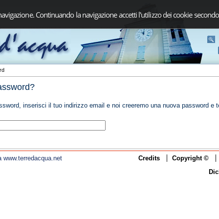
navigazione. Continuando la navigazione accetti l'utilizzo dei cookie secondo
ord
password?
ssword, inserisci il tuo indirizzo email e noi creeremo una nuova password e t
i a www.terredacqua.net
Credits
Copyright ©
Dic