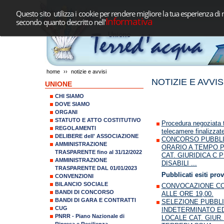
Questo sito utilizza i cookie per rendere migliore la tua esperienza di 
Informativa
secondo quanto descritto nell'
home
››
notizie e avvisi
NOTIZIE E AVVIS
UNIONE
CHI SIAMO
DOVE SIAMO
ORGANI
STATUTO E ATTO COSTITUTIVO
Procedura negoziata t
REGOLAMENTI
telecamere finalizzat
DELIBERE dell' ASSOCIAZIONE
CONCORSO PUBBLI
AMMINISTRAZIONE
ORARIO A TEMPO P
TRASPARENTE fino al 31/12/2022
CAT. GIURIDICA C 
AMMINISTRAZIONE
DISABILI ...
TRASPARENTE DAL 01/01/2023
Pubblicati esiti prov
CONVENZIONI
BILANCIO SOCIALE
CONVOCAZIONE CON
BANDI DI CONCORSO
ALLE ORE 19,00.
BANDI DI GARA E CONTRATTI
SELEZIONE PUBBLI
CUG
INDETERMINATO ED 
PNRR - Piano Nazionale di
LOCALE CAT. GIUR.
Ripresa e Resilienza