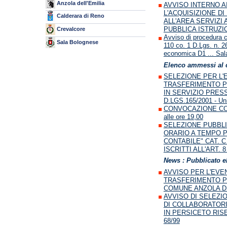
Anzola dell'Emilia
AVVISO INTERNO AI
L'ACQUISIZIONE DI
Calderara di Reno
ALL'AREA SERVIZI
PUBBLICA ISTRUZI
Crevalcore
Avviso di procedura c
Sala Bolognese
110 co. 1 D.Lgs. n. 26
economica D1 ... Sal
Elenco ammessi al 
SELEZIONE PER L
TRASFERIMENTO P
IN SERVIZIO PRESS
D.LGS.165/2001 - Un
CONVOCAZIONE CON
alle ore 19,00
SELEZIONE PUBBL
ORARIO A TEMPO PI
CONTABILE" CAT. 
ISCRITTI ALL'ART. 
News : Pubblicato e
AVVISO PER L'EV
TRASFERIMENTO PER
COMUNE ANZOLA DEL
AVVISO DI SELEZI
DI COLLABORATORI
IN PERSICETO RISE
68/99