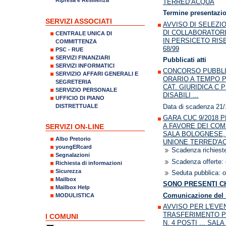
TERRED’ACQUA
Termine presentazi
SERVIZI ASSOCIATI
AVVISO DI SELEZI
DI COLLABORATORI
CENTRALE UNICA DI
IN PERSICETO RISE
COMMITTENZA
68/99
PSC - RUE
SERVIZI FINANZIARI
Pubblicati atti
SERVIZI INFORMATICI
CONCORSO PUBBLI
SERVIZIO AFFARI GENERALI E
ORARIO A TEMPO P
SEGRETERIA
CAT. GIURIDICA C 
SERVIZIO PERSONALE
DISABILI ...
UFFICIO DI PIANO
DISTRETTUALE
Data di scadenza 21/
GARA CUC 9/2018 
A FAVORE DEI COM
SERVIZI ON-LINE
SALA BOLOGNESE, 
Albo Pretorio
UNIONE TERRED'A
youngERcard
Scadenza richieste
Segnalazioni
Scadenza offerte: 
Richiesta di informazioni
Sicurezza
Seduta pubblica: o
Mailbox
SONO PRESENTI CH
Mailbox Help
Comunicazione del 
MODULISTICA
AVVISO PER L'EV
TRASFERIMENTO PER
I COMUNI
N. 4 POSTI ... SA