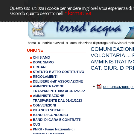
Questo sito utilizza i cookie per rendere migliore la tua esperienza di 
Informativa
secondo quanto descritto nell'
home
››
notizie e avvisi
››
comunicazione di proroga dell'avviso di mobilit
COMUNICAZIONE 
UNIONE
VOLONTARIA ...
CHI SIAMO
AMMINISTRATIVO
DOVE SIAMO
CAT. GIUR. D 
ORGANI
STATUTO E ATTO COSTITUTIVO
REGOLAMENTI
DELIBERE dell' ASSOCIAZIONE
AMMINISTRAZIONE
comunicazione pr
TRASPARENTE fino al 31/12/2022
AMMINISTRAZIONE
TRASPARENTE DAL 01/01/2023
CONVENZIONI
BILANCIO SOCIALE
BANDI DI CONCORSO
BANDI DI GARA E CONTRATTI
CUG
PNRR - Piano Nazionale di
Ripresa e Resilienza