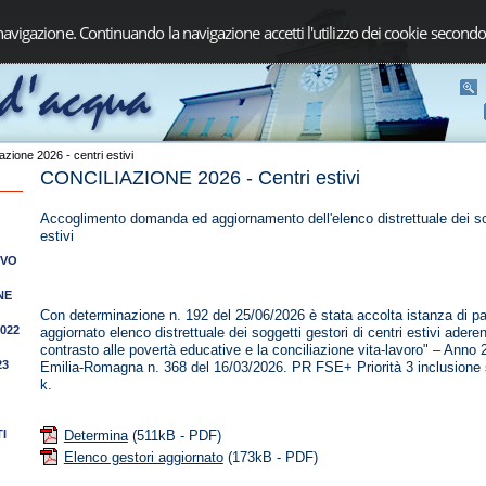
navigazione. Continuando la navigazione accetti l'utilizzo dei cookie secondo
azione 2026 - centri estivi
CONCILIAZIONE 2026 - Centri estivi
Accoglimento domanda ed aggiornamento dell'elenco distrettuale dei sog
estivi
IVO
NE
Con determinazione n. 192 del 25/06/2026 è stata accolta istanza di pa
2022
aggiornato elenco distrettuale dei soggetti gestori di centri estivi aderent
contrasto alle povertà educative e la conciliazione vita-lavoro" – Anno 
23
Emilia-Romagna n. 368 del 16/03/2026. PR FSE+ Priorità 3 inclusione s
k.
I
Determina
(511kB - PDF)
Elenco gestori aggiornato
(173kB - PDF)