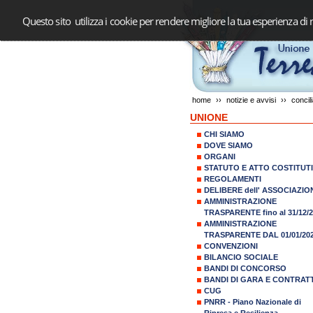
Questo sito utilizza i cookie per rendere migliore la tua esperienza di 
home
››
notizie e avvisi
››
concili
UNIONE
CHI SIAMO
DOVE SIAMO
ORGANI
STATUTO E ATTO COSTITUT
REGOLAMENTI
DELIBERE dell' ASSOCIAZIO
AMMINISTRAZIONE
TRASPARENTE fino al 31/12/
AMMINISTRAZIONE
TRASPARENTE DAL 01/01/20
CONVENZIONI
BILANCIO SOCIALE
BANDI DI CONCORSO
BANDI DI GARA E CONTRATT
CUG
PNRR - Piano Nazionale di
Ripresa e Resilienza