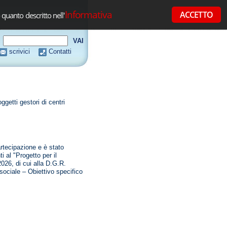
Informativa
ACCETTO
 quanto descritto nell'
scrivici
Contatti
getti gestori di centri
rtecipazione e è stato
i al "Progetto per il
2026, di cui alla D.G.R.
ociale – Obiettivo specifico