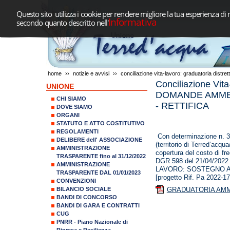
Questo sito utilizza i cookie per rendere migliore la tua esperienza di 
Informativa
secondo quanto descritto nell'
home
››
notizie e avvisi
››
conciliazione vita-lavoro: graduatoria distr
Conciliazione V
UNIONE
DOMANDE AMMESS
CHI SIAMO
- RETTIFICA
DOVE SIAMO
ORGANI
STATUTO E ATTO COSTITUTIVO
REGOLAMENTI
Con determinazione n. 37
DELIBERE dell' ASSOCIAZIONE
(territorio di Terred’ac
AMMINISTRAZIONE
copertura del costo di fr
TRASPARENTE fino al 31/12/2022
DGR 598 del 21/04/2
AMMINISTRAZIONE
LAVORO: SOSTEGNO AL
TRASPARENTE DAL 01/01/2023
[progetto Rif. Pa 2022
CONVENZIONI
BILANCIO SOCIALE
GRADUATORIA AMMES
BANDI DI CONCORSO
BANDI DI GARA E CONTRATTI
CUG
PNRR - Piano Nazionale di
Ripresa e Resilienza