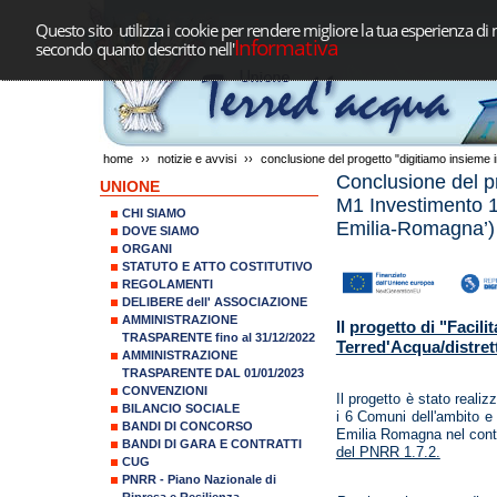
Questo sito utilizza i cookie per rendere migliore la tua esperienza di 
Informativa
secondo quanto descritto nell'
home
››
notizie e avvisi
››
conclusione del progetto "digitiamo insieme 
Conclusione del p
UNIONE
M1 Investimento 1
CHI SIAMO
Emilia-Romagna’)
DOVE SIAMO
ORGANI
STATUTO E ATTO COSTITUTIVO
REGOLAMENTI
DELIBERE dell' ASSOCIAZIONE
AMMINISTRAZIONE
Il
progetto di "Facili
TRASPARENTE fino al 31/12/2022
Terred'Acqua/distret
AMMINISTRAZIONE
TRASPARENTE DAL 01/01/2023
CONVENZIONI
Il progetto è stato realiz
BILANCIO SOCIALE
i 6 Comuni dell'ambito e
BANDI DI CONCORSO
Emilia Romagna nel cont
BANDI DI GARA E CONTRATTI
del PNRR 1.7.2.
CUG
PNRR - Piano Nazionale di
Ripresa e Resilienza