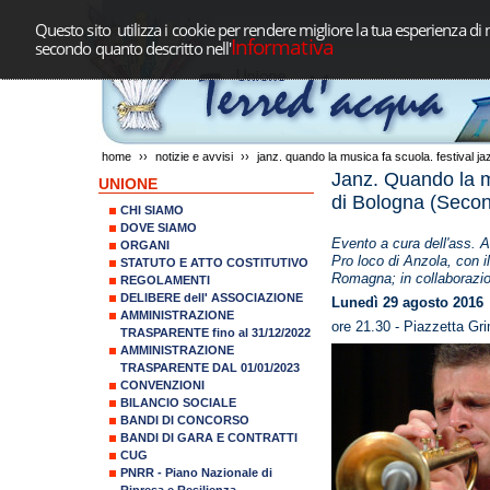
Questo sito utilizza i cookie per rendere migliore la tua esperienza di 
Informativa
secondo quanto descritto nell'
home
››
notizie e avvisi
››
janz. quando la musica fa scuola. festival ja
Janz. Quando la mu
UNIONE
di Bologna (Secon
CHI SIAMO
DOVE SIAMO
Evento a cura dell'ass. 
ORGANI
Pro loco di Anzola, con i
STATUTO E ATTO COSTITUTIVO
Romagna; in collaborazio
REGOLAMENTI
DELIBERE dell' ASSOCIAZIONE
Lunedì 29 agosto 2016
AMMINISTRAZIONE
ore 21.30 - Piazzetta Gri
TRASPARENTE fino al 31/12/2022
AMMINISTRAZIONE
TRASPARENTE DAL 01/01/2023
CONVENZIONI
BILANCIO SOCIALE
BANDI DI CONCORSO
BANDI DI GARA E CONTRATTI
CUG
PNRR - Piano Nazionale di
Ripresa e Resilienza