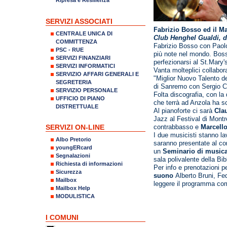
SERVIZI ASSOCIATI
Fabrizio Bosso ed il Ma
CENTRALE UNICA DI
Club Henghel Gualdi, d
COMMITTENZA
Fabrizio Bosso con Paolo
PSC - RUE
più note nel mondo. Bosso
SERVIZI FINANZIARI
perfezionarsi al St.Mary'
SERVIZI INFORMATICI
Vanta molteplici collaboraz
SERVIZIO AFFARI GENERALI E
"Miglior Nuovo Talento del
SEGRETERIA
di Sanremo con Sergio C
SERVIZIO PERSONALE
Folta discografia, con la 
UFFICIO DI PIANO
che terrà ad Anzola ha sc
DISTRETTUALE
Al pianoforte ci sarà
Cla
Jazz al Festival di Montr
SERVIZI ON-LINE
contrabbasso e
Marcello
I due musicisti stanno la
Albo Pretorio
saranno presentate al co
youngERcard
un
Seminario di musica
Segnalazioni
sala polivalente della Bib
Richiesta di informazioni
Per info e prenotazioni p
Sicurezza
suono
Alberto Bruni, Fe
Mailbox
leggere il programma com
Mailbox Help
MODULISTICA
I COMUNI