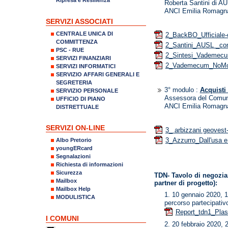
Roberta Santini di A
ANCI Emilia Romagn
SERVIZI ASSOCIATI
CENTRALE UNICA DI
2_BackBO_Ufficiale
COMMITTENZA
2_Santini_AUSL _co
PSC - RUE
2_Sintesi_Vademec
SERVIZI FINANZIARI
2_Vademecum_NoMo
SERVIZI INFORMATICI
SERVIZIO AFFARI GENERALI E
SEGRETERIA
3° modulo :
Acquisti
SERVIZIO PERSONALE
Assessora del Comune
UFFICIO DI PIANO
ANCI Emilia Romagn
DISTRETTUALE
SERVIZI ON-LINE
3_ arbizzani geoves
3_Azzurro_Dall'usa e
Albo Pretorio
youngERcard
Segnalazioni
Richiesta di informazioni
Sicurezza
TDN- Tavolo di negozia
Mailbox
partner di progetto):
Mailbox Help
10 gennaio 2020, 1°
MODULISTICA
percorso partecipat
Report_tdn1_Plast
I COMUNI
20 febbraio 2020, 2