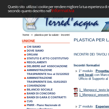
Questo sito utilizza i cookie per rendere migliore la tua esperienza di 
Informativa
secondo quanto descritto nell'
home
››
plastica per la salute - incontri
PLASTICA PER L
UNIONE
CHI SIAMO
DOVE SIAMO
INCONTRI DEI TAVOLI 
ORGANI
STATUTO E ATTO COSTITUTIVO
REGOLAMENTI
Incontri formativi
DELIBERE dell' ASSOCIAZIONE
AMMINISTRAZIONE
1° modulo :
Progetta
TRASPARENTE fino al 31/12/2022
enti locali
con Marco 
AMMINISTRAZIONE
Ufficio di Supporto a
TRASPARENTE DAL 01/01/2023
CONVENZIONI
BILANCIO SOCIALE
1_ Mengozzi_testo 
BANDI DI CONCORSO
1_Mengozzi_presenta
BANDI DI GARA E CONTRATTI
CUG
PNRR - Piano Nazionale di
2° modulo :
Esperien
Ripresa e Resilienza