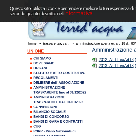
Questo sito utilizza i cookie per rendere migliore la tua esperienza di 
Informativa
secondo quanto descritto nell'
home
››
trasparenza, va...
››
amministrazione aperta ex art. 18 d.l. 8
Amministrazione a
UNIONE
CHI SIAMO
2012_ATTI_exArt18
(
DOVE SIAMO
2013_ATTI_exArt18
(
ORGANI
STATUTO E ATTO COSTITUTIVO
REGOLAMENTI
DELIBERE dell' ASSOCIAZIONE
AMMINISTRAZIONE
TRASPARENTE fino al 31/12/2022
AMMINISTRAZIONE
TRASPARENTE DAL 01/01/2023
CONVENZIONI
BILANCIO SOCIALE
BANDI DI CONCORSO
BANDI DI GARA E CONTRATTI
CUG
PNRR - Piano Nazionale di
Ripresa e Resilienza