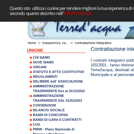
Questo sito utilizza i cookie per rendere migliore la tua esperienza di 
Informativa
secondo quanto descritto nell'
home
››
trasparenza, va...
››
contrattazione integrativa
Contrattazione int
UNIONE
CHI SIAMO
I contratti integrativi pu
DOVE SIAMO
165/2001 - fanno riferime
ORGANI
Terred'acqua, destinati a
STATUTO E ATTO COSTITUTIVO
Municipale e al personal
REGOLAMENTI
DELIBERE dell' ASSOCIAZIONE
AMMINISTRAZIONE
TRASPARENTE fino al 31/12/2022
AMMINISTRAZIONE
TRASPARENTE DAL 01/01/2023
CONVENZIONI
BILANCIO SOCIALE
BANDI DI CONCORSO
BANDI DI GARA E CONTRATTI
CUG
PNRR - Piano Nazionale di
Ripresa e Resilienza