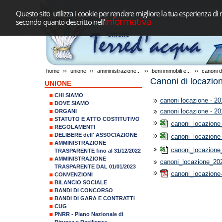
Questo sito utilizza i cookie per rendere migliore la tua esperienza di 
Informativa
secondo quanto descritto nell'
home
››
unione
››
amministrazione...
››
beni immobili e...
››
canoni di
Canoni di locazione
UNIONE
CHI SIAMO
canoni locazione - 20
DOVE SIAMO
canoni locazione - 2
ORGANI
STATUTO E ATTO COSTITUTIVO
canoni_locazione
REGOLAMENTI
DELIBERE dell' ASSOCIAZIONE
canoni_locazione
AMMINISTRAZIONE
canoni_locazione
TRASPARENTE fino al 31/12/2022
AMMINISTRAZIONE
canoni_locazione_20
TRASPARENTE DAL 01/01/2023
canoni_locazione
CONVENZIONI
BILANCIO SOCIALE
BANDI DI CONCORSO
BANDI DI GARA E CONTRATTI
CUG
PNRR - Piano Nazionale di
Ripresa e Resilienza