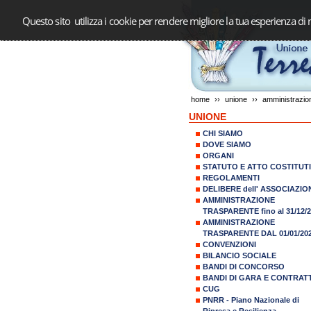
Questo sito utilizza i cookie per rendere migliore la tua esperienza di 
home
››
unione
››
amministrazion
UNIONE
CHI SIAMO
DOVE SIAMO
ORGANI
STATUTO E ATTO COSTITUT
REGOLAMENTI
DELIBERE dell' ASSOCIAZIO
AMMINISTRAZIONE
TRASPARENTE fino al 31/12/
AMMINISTRAZIONE
TRASPARENTE DAL 01/01/20
CONVENZIONI
BILANCIO SOCIALE
BANDI DI CONCORSO
BANDI DI GARA E CONTRATT
CUG
PNRR - Piano Nazionale di
Ripresa e Resilienza