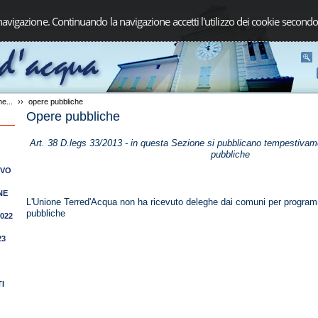
navigazione. Continuando la navigazione accetti l'utilizzo dei cookie secondo
e...
››
opere pubbliche
Opere pubbliche
Art. 38 D.legs 33/2013 - in questa Sezione si pubblicano tempestivament
pubbliche
IVO
NE
L'Unione Terred'Acqua non ha ricevuto deleghe dai comuni per program
pubbliche
2022
23
I