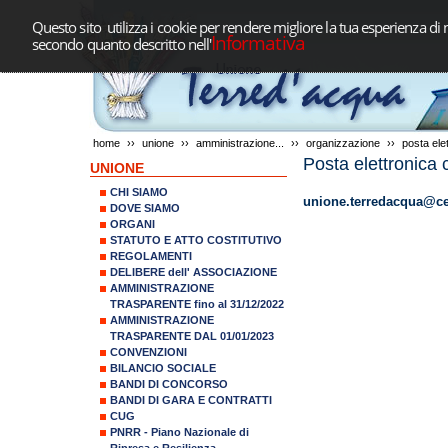
Questo sito utilizza i cookie per rendere migliore la tua esperienza di 
Informativa
secondo quanto descritto nell'
home
››
unione
››
amministrazione...
››
organizzazione
››
posta elet
Posta elettronica 
UNIONE
CHI SIAMO
unione.terredacqua@cer
DOVE SIAMO
ORGANI
STATUTO E ATTO COSTITUTIVO
REGOLAMENTI
DELIBERE dell' ASSOCIAZIONE
AMMINISTRAZIONE
TRASPARENTE fino al 31/12/2022
AMMINISTRAZIONE
TRASPARENTE DAL 01/01/2023
CONVENZIONI
BILANCIO SOCIALE
BANDI DI CONCORSO
BANDI DI GARA E CONTRATTI
CUG
PNRR - Piano Nazionale di
Ripresa e Resilienza