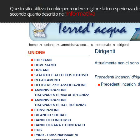
Questo sito utilizza i cookie per rendere migliore la tua esperienza di 
Informativa
secondo quanto descritto nell'
home
››
unione
››
amministrazione...
››
personale
››
dirigenti
Dirigenti
UNIONE
CHI SIAMO
Attualmente non ci sono f
DOVE SIAMO
ORGANI
STATUTO E ATTO COSTITUTIVO
Precedenti incarichi dirig
REGOLAMENTI
Precedenti incarichi di
DELIBERE dell' ASSOCIAZIONE
AMMINISTRAZIONE
TRASPARENTE fino al 31/12/2022
AMMINISTRAZIONE
TRASPARENTE DAL 01/01/2023
CONVENZIONI
BILANCIO SOCIALE
BANDI DI CONCORSO
BANDI DI GARA E CONTRATTI
CUG
PNRR - Piano Nazionale di
Ripresa e Resilienza