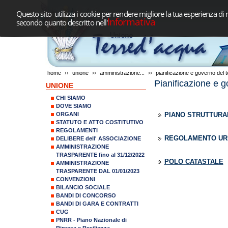
Questo sito utilizza i cookie per rendere migliore la tua esperienza di 
Informativa
secondo quanto descritto nell'
home
››
unione
››
amministrazione...
››
pianificazione e governo del t
Pianificazione e go
UNIONE
CHI SIAMO
DOVE SIAMO
ORGANI
PIANO STRUTTURA
STATUTO E ATTO COSTITUTIVO
REGOLAMENTI
REGOLAMENTO URB
DELIBERE dell' ASSOCIAZIONE
AMMINISTRAZIONE
TRASPARENTE fino al 31/12/2022
POLO CATASTALE
AMMINISTRAZIONE
TRASPARENTE DAL 01/01/2023
CONVENZIONI
BILANCIO SOCIALE
BANDI DI CONCORSO
BANDI DI GARA E CONTRATTI
CUG
PNRR - Piano Nazionale di
Ripresa e Resilienza