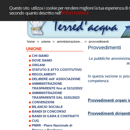
Questo sito utilizza i cookie per rendere migliore la tua esperienza di 
Informativa
secondo quanto descritto nell'
home
››
unione
››
amministrazione...
››
provvedimenti
Provvedimenti
UNIONE
CHI SIAMO
Le pubbliche amministraz
DOVE SIAMO
ad
ORGANI
STATUTO E ATTO COSTITUTIVO
REGOLAMENTI
In questa sezione si posso
DELIBERE dell' ASSOCIAZIONE
competenza
AMMINISTRAZIONE
TRASPARENTE fino al 31/12/2022
AMMINISTRAZIONE
TRASPARENTE DAL 01/01/2023
Provvedimenti organi in
CONVENZIONI
BILANCIO SOCIALE
BANDI DI CONCORSO
Provvedimenti dirigent
BANDI DI GARA E CONTRATTI
CUG
PNRR - Piano Nazionale di
Ripresa e Resilienza