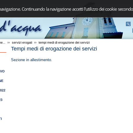
navigazione. Continuando la navigazione accetti l'utilizzo dei cookie secondo
e...
››
servizi erogati
››
tempi medi di erogazione dei servizi
Tempi medi di erogazione dei servizi
Sezione in allestimento.
IVO
NE
2022
23
I