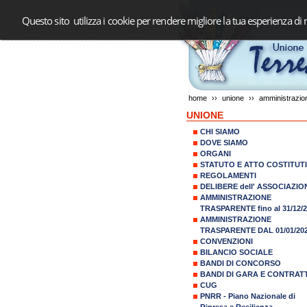
Questo sito utilizza i cookie per rendere migliore la tua esperienza di 
home
››
unione
››
amministrazion
UNIONE
CHI SIAMO
DOVE SIAMO
ORGANI
STATUTO E ATTO COSTITUT
REGOLAMENTI
DELIBERE dell' ASSOCIAZIO
AMMINISTRAZIONE
TRASPARENTE fino al 31/12/
AMMINISTRAZIONE
TRASPARENTE DAL 01/01/20
CONVENZIONI
BILANCIO SOCIALE
BANDI DI CONCORSO
BANDI DI GARA E CONTRATT
CUG
PNRR - Piano Nazionale di
Ripresa e Resilienza