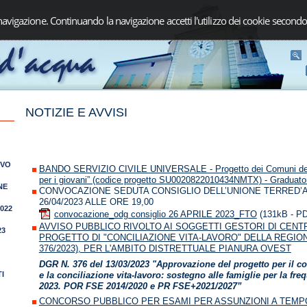
navigazione. Continuando la navigazione accetti l'utilizzo dei cookie secondo
NOTIZIE E AVVISI
IVO
BANDO SERVIZIO CIVILE UNIVERSALE - Progetto dei Comuni dell’
per i giovani” (codice progetto SU0020822010434NMTX) - Graduato
NE
CONVOCAZIONE SEDUTA CONSIGLIO DELL’UNIONE TERRED’A
26/04/2023 ALLE ORE 19,00
2022
convocazione_odg consiglio 26 APRILE 2023_FTO
(131kB - P
AVVISO PUBBLICO RIVOLTO AI SOGGETTI GESTORI DI CENTR
23
PROGETTO DI "CONCILIAZIONE VITA-LAVORO" DELLA REGIO
376/2023), PER L'AMBITO DISTRETTUALE PIANURA OVEST
DGR N. 376 del 13/03/2023 "Approvazione del progetto per il co
e la conciliazione vita-lavoro: sostegno alle famiglie per la fre
I
2023. POR FSE 2014/2020 e PR FSE+2021/2027”
CONCORSO PUBBLICO PER ESAMI PER ASSUNZIONI A TEMP