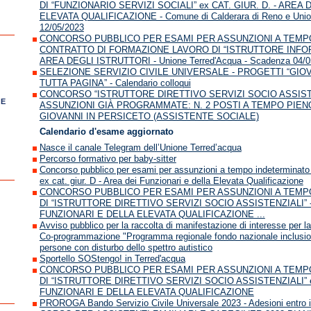
DI “FUNZIONARIO SERVIZI SOCIALI” ex CAT. GIUR. D. - AREA
ELEVATA QUALIFICAZIONE - Comune di Calderara di Reno e Union
12/05/2023
CONCORSO PUBBLICO PER ESAMI PER ASSUNZIONI A TEM
CONTRATTO DI FORMAZIONE LAVORO DI “ISTRUTTORE INFORM
AREA DEGLI ISTRUTTORI - Unione Terred'Acqua - Scadenza 04/0
SELEZIONE SERVIZIO CIVILE UNIVERSALE - PROGETTI “GIOVA
TUTTA PAGINA” - Calendario colloqui
CONCORSO “ISTRUTTORE DIRETTIVO SERVIZI SOCIO ASSISTENZ
 E
ASSUNZIONI GIÀ PROGRAMMATE: N. 2 POSTI A TEMPO PIEN
GIOVANNI IN PERSICETO (ASSISTENTE SOCIALE)
Calendario d'esame aggiornato
Nasce il canale Telegram dell’Unione Terred’acqua
Percorso formativo per baby-sitter
Concorso pubblico per esami per assunzioni a tempo indeterminato d
ex cat. giur. D - Area dei Funzionari e della Elevata Qualificazione
CONCORSO PUBBLICO PER ESAMI PER ASSUNZIONI A TEMP
DI “ISTRUTTORE DIRETTIVO SERVIZI SOCIO ASSISTENZIALI” - 
FUNZIONARI E DELLA ELEVATA QUALIFICAZIONE ...
Avviso pubblico per la raccolta di manifestazione di interesse per l
Co-programmazione "Programma regionale fondo nazionale inclusione
persone con disturbo dello spettro autistico
Sportello SOStengo! in Terred'acqua
CONCORSO PUBBLICO PER ESAMI PER ASSUNZIONI A TEMP
DI “ISTRUTTORE DIRETTIVO SERVIZI SOCIO ASSISTENZIALI” ex
FUNZIONARI E DELLA ELEVATA QUALIFICAZIONE
PROROGA Bando Servizio Civile Universale 2023 - Adesioni entro il