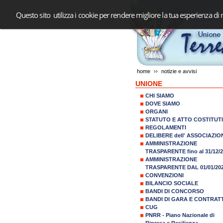
Questo sito utilizza i cookie per rendere migliore la tua esperienza di 
home
››
notizie e avvisi
UNIONE
CHI SIAMO
DOVE SIAMO
ORGANI
STATUTO E ATTO COSTITUT
REGOLAMENTI
DELIBERE dell' ASSOCIAZIO
AMMINISTRAZIONE
TRASPARENTE fino al 31/12/
AMMINISTRAZIONE
TRASPARENTE DAL 01/01/20
CONVENZIONI
BILANCIO SOCIALE
BANDI DI CONCORSO
BANDI DI GARA E CONTRATT
CUG
PNRR - Piano Nazionale di
Ripresa e Resilienza