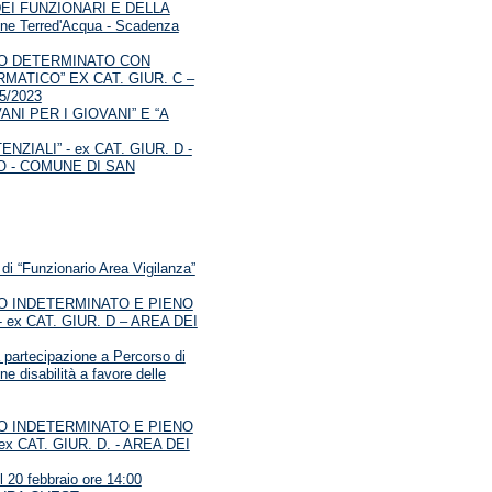
 DEI FUNZIONARI E DELLA
e Terred'Acqua - Scadenza
PO DETERMINATO CON
ATICO” EX CAT. GIUR. C –
5/2023
NI PER I GIOVANI” E “A
IALI” - ex CAT. GIUR. D -
O - COMUNE DI SAN
i “Funzionario Area Vigilanza”
O INDETERMINATO E PIENO
ex CAT. GIUR. D – AREA DEI
a partecipazione a Percorso di
 disabilità a favore delle
O INDETERMINATO E PIENO
 CAT. GIUR. D. - AREA DEI
 20 febbraio ore 14:00