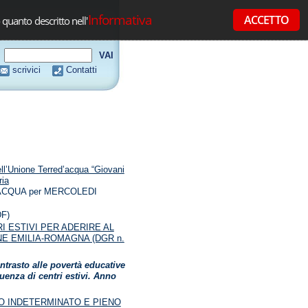
Informativa
ACCETTO
 quanto descritto nell'
scrivici
Contatti
Unione Terred’acqua “Giovani
ria
CQUA per MERCOLEDI
DF)
I ESTIVI PER ADERIRE AL
NE EMILIA-ROMAGNA (DGR n.
ntrasto alle povertà educative
quenza di centri estivi. Anno
O INDETERMINATO E PIENO