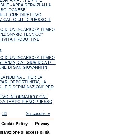
NTARIA ... PER N. 1
ILE - AREA SERVIZI ALLA
A BOLOGNESE
STRUTTORE DIRETTIVO
 CAT. GIUR. D PRESSO IL
O DI UN INCARICO A TEMPO
FUNZIONARIO TECNICO”
TTIVITÀ PRODUTTIVE
'
O DI UN INCARICO A TEMPO
LANZA, CAT GIURIDICA D ...
NE DI SAN GIOVANNI IN
A NOMINA ... PER LA
PARI OPPORTUNITA’, LA
 LE DISCRIMINAZIONI” PER
IVO INFORMATICO” CAT.
STO A TEMPO PIENO PRESSO
..
33
Successivo »
Cookie Policy
Privacy
hiarazione di accessibilità