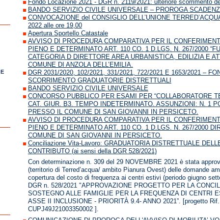
Fondo Locazione 2021 - DGR n. 2119/2021: ulteriore scorrimento dell
BANDO SERVIZIO CIVILE UNIVERSALE – PROROGA SCADENZA 
CONVOCAZIONE del CONSIGLIO DELL’UNIONE TERRED’ACQUA pe
2022 alle ore 19,00
Apertura Sportello Catastale
AVVISO DI PROCEDURA COMPARATIVA PER IL CONFERIMENT
PIENO E DETERMINATO ART. 110 CO. 1 D.LGS. N. 267/2000 “
CATEGORIA D DIRETTORE AREA URBANISTICA, EDILIZIA E A
COMUNE DI ANZOLA DELL’EMILIA.
 E
DGR 2031/2020, 102/2021, 331/2021, 722/2021 E 1653/2021 – 
SCORRIMENTO GRADUATORIE DISTRETTUALI
BANDO SERVIZIO CIVILE UNIVERSALE
CONCORSO PUBBLICO PER ESAMI PER “COLLABORATORE TEC
CAT. GIUR. B3. TEMPO INDETERMINATO. ASSUNZIONI: N. 1 
PRESSO IL COMUNE DI SAN GIOVANNI IN PERSICETO.
AVVISO DI PROCEDURA COMPARATIVA PER IL CONFERIMENT
PIENO E DETERMINATO ART. 110 CO. 1 D.LGS. N. 267/2000 
COMUNE DI SAN GIOVANNI IN PERSICETO.
Conciliazione Vita-Lavoro: GRADUATORIA DISTRETTUALE D
CONTRIBUTO (ai sensi della DGR 528/2021)
Con determinazione n. 309 del 29 NOVEMBRE 2021 è stata approvata
(territorio di Terred’acqua/ ambito Pianura Ovest) delle domande a
copertura del costo di frequenza ai centri estivi (periodo giugno set
DGR n. 528/2021 "APPROVAZIONE PROGETTO PER LA CONCIL
SOSTEGNO ALLE FAMIGLIE PER LA FREQUENZA DI CENTRI ESTIV
ASSE II INCLUSIONE - PRIORITÀ 9.4- ANNO 2021”. [progetto Rif.
CUPJ49J21003350002 ].