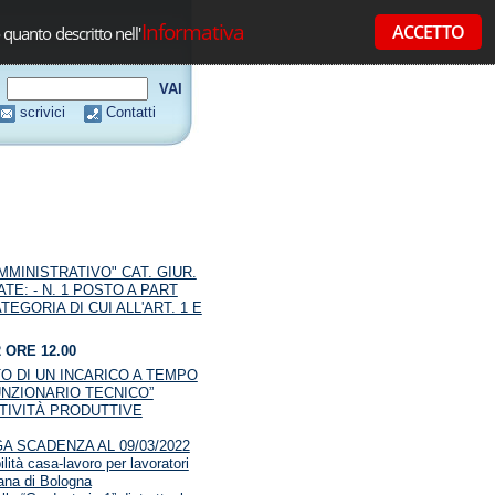
Informativa
ACCETTO
 quanto descritto nell'
scrivici
Contatti
INISTRATIVO" CAT. GIUR.
E: - N. 1 POSTO A PART
TEGORIA DI CUI ALL'ART. 1 E
ORE 12.00
O DI UN INCARICO A TEMPO
FUNZIONARIO TECNICO”
TTIVITÀ PRODUTTIVE
 SCADENZA AL 09/03/2022
lità casa-lavoro per lavoratori
tana di Bologna