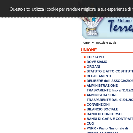
Questo sito utilizza i cookie per rendere migliore la tua esperienza di 
home
››
notizie e avvisi
UNIONE
CHI SIAMO
DOVE SIAMO
ORGANI
STATUTO E ATTO COSTITUT
REGOLAMENTI
DELIBERE dell' ASSOCIAZIO
AMMINISTRAZIONE
TRASPARENTE fino al 31/12/
AMMINISTRAZIONE
TRASPARENTE DAL 01/01/20
CONVENZIONI
BILANCIO SOCIALE
BANDI DI CONCORSO
BANDI DI GARA E CONTRATT
CUG
PNRR - Piano Nazionale di
Ripresa e Resilienza