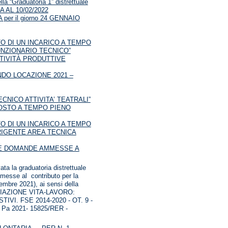
a “Graduatoria 1” distrettuale
AL 10/02/2022
r il giorno 24 GENNAIO
O DI UN INCARICO A TEMPO
FUNZIONARIO TECNICO”
TTIVITÀ PRODUTTIVE
FONDO LOCAZIONE 2021 –
NICO ATTIVITA’ TEATRALI”
POSTO A TEMPO PIENO
O DI UN INCARICO A TEMPO
DIRIGENTE AREA TECNICA
ELLE DOMANDE AMMESSE A
 la graduatoria distrettuale
mmesse al contributo per la
tembre 2021), ai sensi della
IAZIONE VITA-LAVORO:
I. FSE 2014-2020 - OT. 9 -
 Pa 2021- 15825/RER -