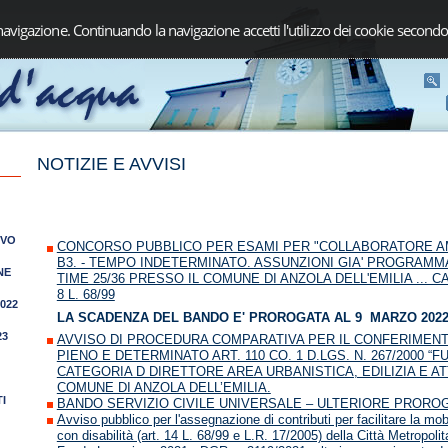
navigazione. Continuando la navigazione accetti l'utilizzo dei cookie secondo
NOTIZIE E AVVISI
IVO
CONCORSO PUBBLICO PER ESAMI PER "COLLABORATORE AMM
B3. - TEMPO INDETERMINATO. ASSUNZIONI GIA' PROGRAMMAT
NE
TIME 25/36 PRESSO IL COMUNE DI ANZOLA DELL'EMILIA ... CA
8 L. 68/99
2022
LA SCADENZA DEL BANDO E' PROROGATA AL 9 MARZO 2022 
23
AVVISO DI PROCEDURA COMPARATIVA PER IL CONFERIMENT
PIENO E DETERMINATO ART. 110 CO. 1 D.LGS. N. 267/2000 “
CATEGORIA D DIRETTORE AREA URBANISTICA, EDILIZIA E A
COMUNE DI ANZOLA DELL’EMILIA.
I
BANDO SERVIZIO CIVILE UNIVERSALE – ULTERIORE PROROGA
Avviso pubblico per l'assegnazione di contributi per facilitare la mobi
con disabilità (art. 14 L. 68/99 e L.R. 17/2005) della Città Metropoli