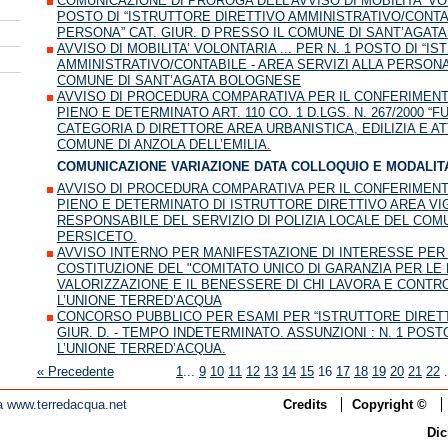
COMUNICAZIONE DI PROROGA DELL'AVVISO DI MOBILITA’ VOLO
POSTO DI “ISTRUTTORE DIRETTIVO AMMINISTRATIVO/CONTAB
PERSONA” CAT. GIUR. D PRESSO IL COMUNE DI SANT’AGAT
AVVISO DI MOBILITA’ VOLONTARIA ... PER N. 1 POSTO DI “I
AMMINISTRATIVO/CONTABILE - AREA SERVIZI ALLA PERSONA”
COMUNE DI SANT’AGATA BOLOGNESE
AVVISO DI PROCEDURA COMPARATIVA PER IL CONFERIMENT
PIENO E DETERMINATO ART. 110 CO. 1 D.LGS. N. 267/2000 “
CATEGORIA D DIRETTORE AREA URBANISTICA, EDILIZIA E A
COMUNE DI ANZOLA DELL’EMILIA.
COMUNICAZIONE VARIAZIONE DATA COLLOQUIO E MODALITA
AVVISO DI PROCEDURA COMPARATIVA PER IL CONFERIMENT
PIENO E DETERMINATO DI ISTRUTTORE DIRETTIVO AREA VIGI
RESPONSABILE DEL SERVIZIO DI POLIZIA LOCALE DEL COMU
PERSICETO.
AVVISO INTERNO PER MANIFESTAZIONE DI INTERESSE PER L
COSTITUZIONE DEL "COMITATO UNICO DI GARANZIA PER LE 
VALORIZZAZIONE E IL BENESSERE DI CHI LAVORA E CONTRO
L’UNIONE TERRED’ACQUA
CONCORSO PUBBLICO PER ESAMI PER “ISTRUTTORE DIRETT
GIUR. D. - TEMPO INDETERMINATO. ASSUNZIONI : N. 1 PO
L’UNIONE TERRED’ACQUA.
« Precedente
1
...
9
10
11
12
13
14
15
16
17
18
19
20
21
22
.
i a www.terredacqua.net
Credits
Copyright ©
Dic